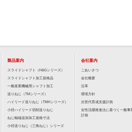
製品案内
会社案内
スライドシャフト（H&Gシリーズ）
ごあいさつ
スライドシャフト加工規格品
会社概要
一般産業機械用シャフト加工
沿革
送りねじ（TMシリーズ）
環境方針
ハイリード送りねじ（TMHシリーズ）
次世代育成支援計画
小径ハイリード切削送りねじ
女性活躍推進法に基づく一般事
計画
ねじ軸端追加加工規格寸法
小径送りねじ（三角ねじ）シリーズ